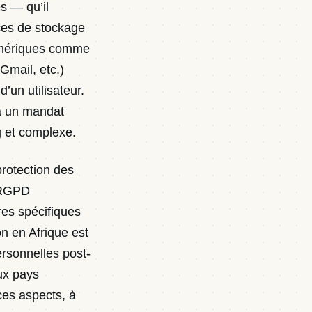
s — qu’il
ces de stockage
numériques comme
mail, etc.)
’un utilisateur.
 à un mandat
g et complexe.
protection des
e RGPD
es spécifiques
n en Afrique est
personnelles post-
ux pays
ces aspects, à