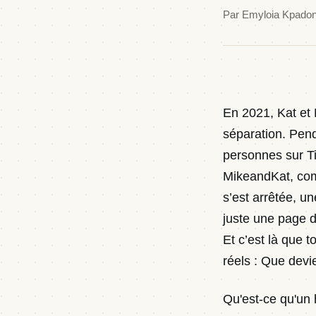
Par
Emyloia Kpado
En 2021, Kat et 
séparation. Penda
personnes sur T
MikeandKat, comp
s’est arrêtée, un
juste une page d
Et c’est là que t
réels : Que dev
Qu'est-ce qu'un