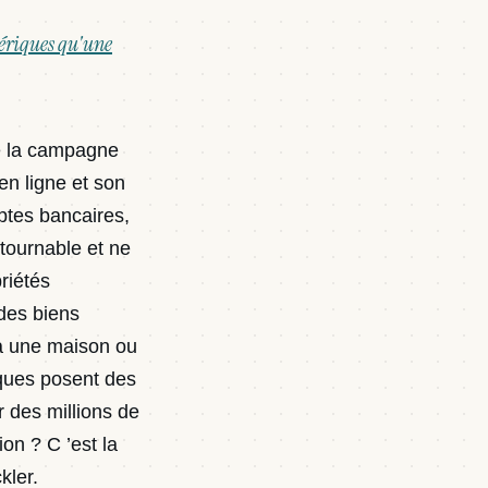
mériques qu'une
de la campagne
en ligne et son
mptes bancaires,
tournable et ne
riétés
des biens
 à une maison ou
iques posent des
 des millions de
on ? C ’est la
ckler.