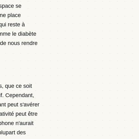
espace se
une place
ui reste à
omme le diabète
 de nous rendre
, que ce soit
tif. Cependant,
ant peut s'avérer
tivité peut être
tphone n'aurait
plupart des