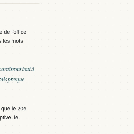
 de l'office
s les mots
paraîtront tout à
erais presque
s que le 20e
ptive, le