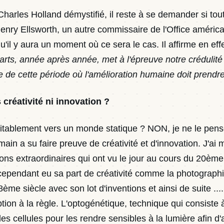
harles Holland démystifié, il reste à se demander si tout
 Henry Ellsworth, un autre commissaire de l'Office améric
il y aura un moment où ce sera le cas. Il affirme en effet
arts, année après année, met à l'épreuve notre crédulité
ée de cette période où l'amélioration humaine doit prendre
réativité ni innovation ?
itablement vers un monde statique ? NON, je ne le pense
umain a su faire preuve de créativité et d'innovation. J'ai
ions extraordinaires qui ont vu le jour au cours du 20ème 
ependant eu sa part de créativité comme la photographie 
me siècle avec son lot d'inventions et ainsi de suite ....
ption à la règle. L'optogénétique, technique qui consiste 
s cellules pour les rendre sensibles à la lumière afin d'