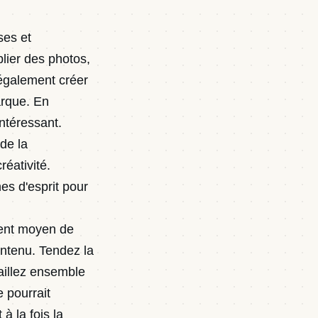
ses et
blier des photos,
également créer
arque. En
ntéressant.
 de la
éativité.
es d'esprit pour
lent moyen de
ontenu. Tendez la
vaillez ensemble
 pourrait
à la fois la