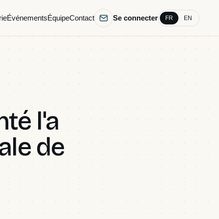
rie
Événements
Équipe
Contact
Se connecter
FR
EN
té l'a
ale de