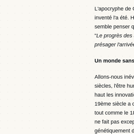
L'apocryphe de C
inventé l'a été.
semble penser qu'
"
Le progrès des 
présager l'arriv
Un monde sans c
Allons-nous inév
siècles, l'être h
haut les innovat
19ème siècle a c
tout comme le 18è
ne fait pas exce
génétiquement de