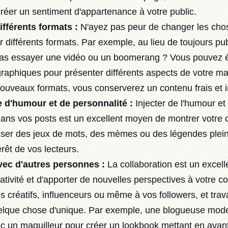
réer un sentiment d'appartenance à votre public.
fférents formats :
N'ayez pas peur de changer les cho
 différents formats. Par exemple, au lieu de toujours pu
pas essayer une vidéo ou un boomerang ? Vous pouvez 
graphiques pour présenter différents aspects de votre m
ouveaux formats, vous conserverez un contenu frais et i
e d'humour et de personnalité :
Injecter de l'humour et
ans vos posts est un excellent moyen de montrer votre cr
liser des jeux de mots, des mèmes ou des légendes plein
érêt de vos lecteurs.
vec d'autres personnes :
La collaboration est un excel
éativité et d'apporter de nouvelles perspectives à votre c
s créatifs, influenceurs ou même à vos followers, et tra
elque chose d'unique. Par exemple, une blogueuse mode
c un maquilleur pour créer un lookbook mettant en avant 