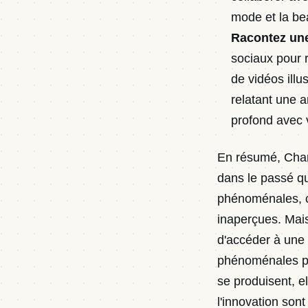
mode et la be
Racontez une 
sociaux pour r
de vidéos ill
relatant une a
profond avec v
En résumé, Charl
dans le passé qu
phénoménales, ce
inaperçues. Mai
d'accéder à une 
phénoménales pr
se produisent, e
l'innovation son