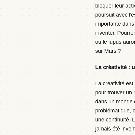
bloquer leur act
poursuit avec l'
importante dans 
inventer. Pourro
ou le lupus auro
sur Mars ?
La créativité : u
La créativité es
pour trouver un n
dans un monde en
problématique, ca
une continuité. L
jamais été inven