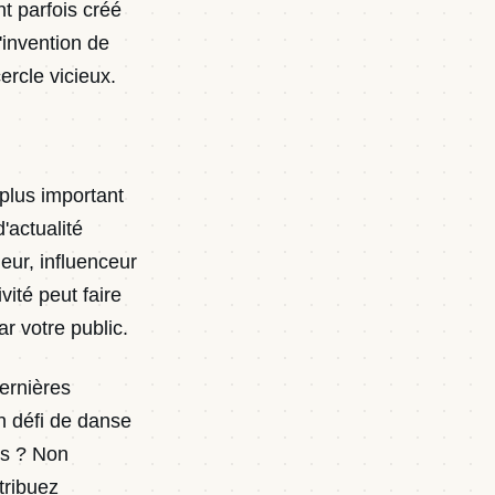
t parfois créé
'invention de
ercle vicieux.
 plus important
'actualité
eur, influenceur
vité peut faire
r votre public.
dernières
n défi de danse
ts ? Non
tribuez