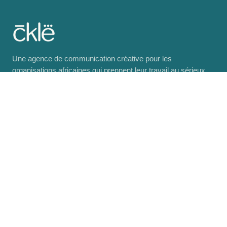
Une agence de communication créative pour les
organisations africaines qui prennent leur travail au sérieux.
Basée à Cotonou, au service de tout le continent.
EXPLORER
Réalisations
Articles
Ressources
Événements
Book Club
MyBookshelf
Decoded